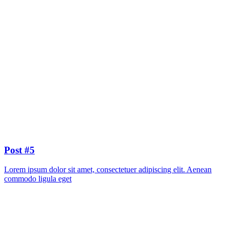
Post #5
Lorem ipsum dolor sit amet, consectetuer adipiscing elit. Aenean
commodo ligula eget