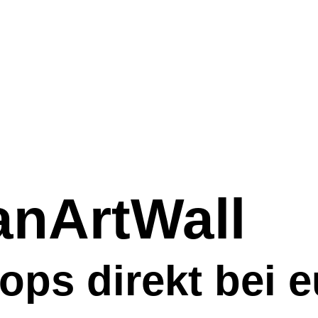
anArtWall
ps direkt bei 