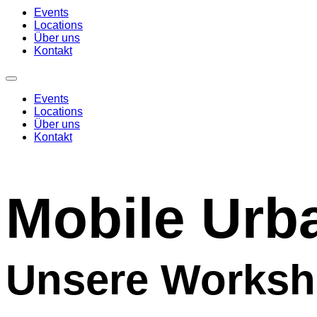
Events
Locations
Über uns
Kontakt
Events
Locations
Über uns
Kontakt
Mobile Urb
Unsere Worksho